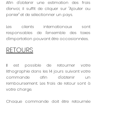
Afin d'obtenir une estimation des frais
d'envoi, il suffit de cliquer sur "Ajouter au
panier" et de sélectionner un pays.
Les clients internationaux sont
responsables de l'ensemble des taxes
d'importation pouvant être occasionnées.
RETOURS
l est possible de retourner votre
I
lithographie dans les 14 jours suivant votre
commande afin d'obtenir un
remboursement. Les frais de retour sont à
votre charge.
Chaque commande doit être retournée
dans son emballage original. Nous
gardons le droit de refuser tout
remboursement dans le cas où la
lithographie ou son emballage ne sont
pas dans leur état d'origine.