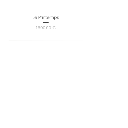
Le Printemps
Prix
1 590,00 €
La Page Blanche
Prix
1 690,00 €