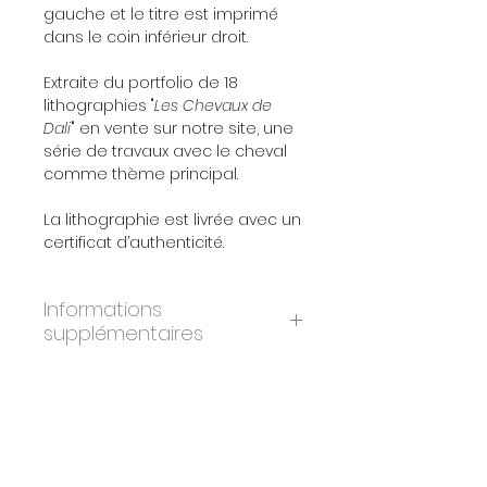
gauche et le titre est imprimé
dans le coin inférieur droit.
Extraite du portfolio de 18
lithographies "
Les Chevaux de
Dali
" en vente sur notre site, une
série de travaux avec le cheval
comme thème principal.
La lithographie est livrée avec un
certificat d’authenticité.
Informations
supplémentaires
ANNÉE:
1983
À propos de l'oeuvre
DIMENSIONS:
36.5x56.5 cm
ÉDITION:
4980
Les 18 lithographies composant le
PAPIER:
Vélin d'Arches
portfolio
"Les Chevaux de Dali
" ont été
IMPRIMEURS:
Atelier Art-Lithos, Paris
réalisées après 25 gouaches créées