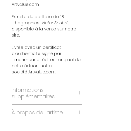
Artvalue.com.
Extraite du portfolio de 18
lithographies "
Victor Spahn
",
disponible à la vente sur notre
site.
Livrée avec un certificat
d’authenticité signé par
l'imprimeur et éditeur original de
cette édition, notre
société Artvalue.com.
Informations
supplémentaires
ANNÉE:
2007
À propos de l'artiste
DIMENSIONS:
43x43 cm
ÉDITION:
300 exemplaires
Né le 20 mars 1949, Victor Spahn
numérotés
est un artiste peintre français d'origine