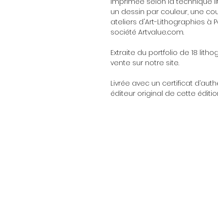
Imprimée selon la technique lit
un dessin par couleur, une c
ateliers d'Art-Lithographies à 
société Artvalue.com.
Extraite du portfolio de 18 litho
vente sur notre site.
Livrée avec un certificat d’auth
éditeur original de cette éditio