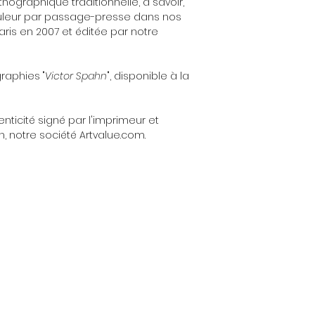
hographique traditionnelle, à savoir,
ouleur par passage-presse dans nos
Sa rencontre avec An
Paris en 2007 et éditée par notre
peinture. Grâce à l'
Victor Spahn expose 
première exposition 
graphies "
Victor Spahn
", disponible à la
Liszt à Paris et l'ann
dédie une exposition
enticité signé par l'imprimeur et
Il est rapidement ass
n, notre société Artvalue.com.
nombreuses affiches 
de Golf Peugeot, le T
Monde de Polo, le St
Prix de Formule 1. Ces
surnom de "peintre 
Au début des années 
les paysages et les v
également avec des m