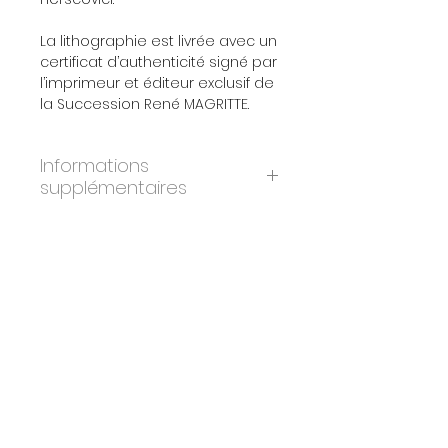
La lithographie est livrée avec un
certificat d’authenticité signé par
l’imprimeur et éditeur exclusif de
la Succession René MAGRITTE.
Informations
supplémentaires
ANNÉE:
2010
DIMENSIONS:
45x60 cm
ÉDITION:
275
PAPIER:
BFK Rives
IMPRIMEURS:
Atelier Art-Lithographies,
Paris
ÉDITEURS:
Artvalue, Luxembourg
CERTIFICAT:
Oui. Signé et tamponné
par les imprimeurs & éditeurs
originaux