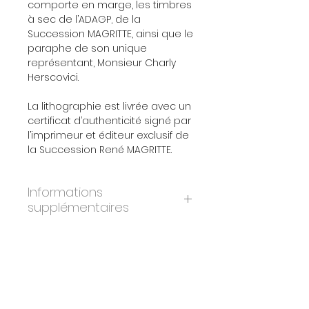
comporte en marge, les timbres
à sec de l’ADAGP, de la
Succession MAGRITTE, ainsi que le
paraphe de son unique
représentant, Monsieur Charly
Herscovici.
La lithographie est livrée avec un
certificat d’authenticité signé par
l’imprimeur et éditeur exclusif de
la Succession René MAGRITTE.
Informations
supplémentaires
ANNÉE:
2010
DIMENSIONS:
45x60 cm
ÉDITION:
275
PAPIER:
BFK Rives
IMPRIMEURS:
Atelier Art-Lithographies,