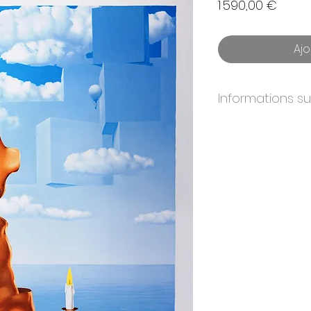
Prix
1 590,00 €
Ajo
Informations s
ANNÉE:
2004
DIMENSIONS:
58x
ÉDITION:
300
PAPIER:
BFK Rives
IMPRIMEURS:
Atelier
ÉDITEURS:
Artvalue,
CERTIFICAT:
Oui. Si
& éditeurs originaux