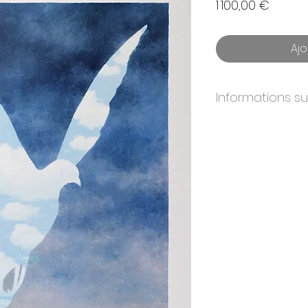
Prix
1 100,00 €
Ajo
Informations s
ANNÉE:
2010
DIMENSIONS:
45x
ÉDITION:
275
PAPIER:
BFK Rives
IMPRIMEURS:
Atelier
ÉDITEURS:
Artvalue,
CERTIFICAT:
Oui. Si
& éditeurs originaux