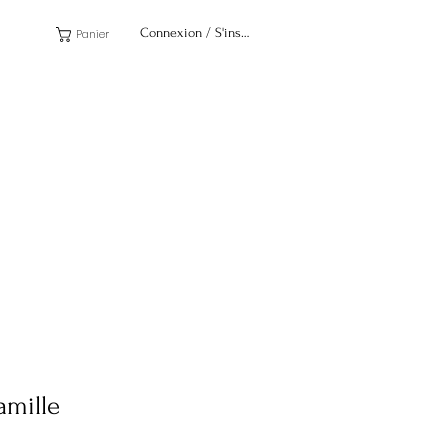
Connexion / S'inscrire
Panier
amille