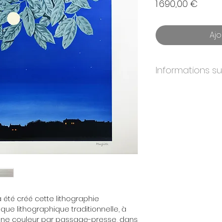
Prix
1 690,00 €
Ajo
Informations s
ANNÉE:
2004
DIMENSIONS:
58x
ÉDITION:
300
PAPIER:
BFK Rives
IMPRIMEURS:
Atelier
ÉDITEURS:
Artvalue,
CERTIFICAT:
Oui. Si
& éditeurs originaux
 a été créé cette lithographie
ique lithographique traditionnelle, à
, une couleur par passage-presse, dans