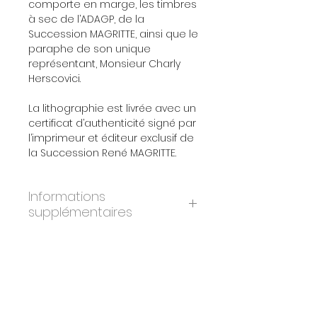
comporte en marge, les timbres
à sec de l’ADAGP, de la
Succession MAGRITTE, ainsi que le
paraphe de son unique
représentant, Monsieur Charly
Herscovici.
La lithographie est livrée avec un
certificat d’authenticité signé par
l’imprimeur et éditeur exclusif de
la Succession René MAGRITTE.
Informations
supplémentaires
ANNÉE:
2010
DIMENSIONS:
45x60 cm
ÉDITION:
275
PAPIER:
BFK Rives
IMPRIMEURS:
Atelier Art-Lithographies,