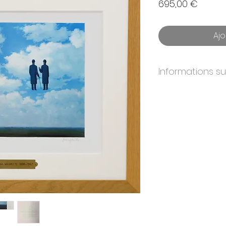
Prix
695,00 €
Ajo
Informations s
ANNÉE:
2010
DIMENSIONS:
30x
ÉDITION:
300
PAPIER:
BFK Rives
IMPRIMEURS:
Atelier
ÉDITEURS:
Artvalue.
CERTIFICAT:
Oui. Si
& éditeurs originaux