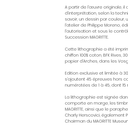
A partir de l’œuvre originale, il
d’interprétation, selon la techn
savoir, un dessin par couleur
l’atelier de Philippe Moreno, éd
l’autorisation et sous le contr
Succession MAGRITTE.
Cette lithographie a été impri
chiffon 100% coton, BFK Rives, 
papier d’Arches, dans les Vosg
Edition exclusive et limitée à
s’ajoutent 45 épreuves hors
numérotées de 1 à 45, dont 15 
La lithographie est signée dan
comporte en marge, les timbre
MAGRITTE, ainsi que le paraph
Charly Herscovici, également P
Chairman du MAGRITTE Museum 