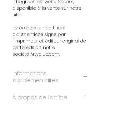
lithographies "
Victor Spahn
",
disponible à la vente sur notre
site.
Livrée avec un certificat
d’authenticité signé par
l'imprimeur et éditeur original de
cette édition, notre
société Artvalue.com.
Informations
supplémentaires
ANNÉE:
2007
À propos de l'artiste
DIMENSIONS:
43x60 cm
ÉDITION:
300 exemplaires
Né le 20 mars 1949, Victor Spahn
numérotés
est un artiste peintre français d'origine
PAPIER:
BFK Rives
russe.
IMPRIMEURS:
Atelier Art-Lithographies,
Paris
L'artiste arrête très vite l'école et