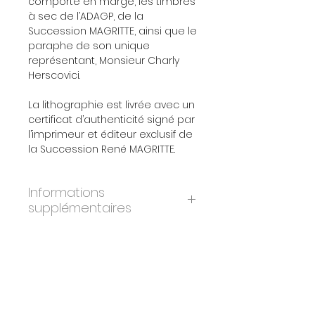
comporte en marge, les timbres
à sec de l’ADAGP, de la
Succession MAGRITTE, ainsi que le
paraphe de son unique
représentant, Monsieur Charly
Herscovici.
La lithographie est livrée avec un
certificat d’authenticité signé par
l’imprimeur et éditeur exclusif de
la Succession René MAGRITTE.
Informations
supplémentaires
ANNÉE:
2004
DIMENSIONS:
58x78 cm
ÉDITION:
300
PAPIER:
BFK Rives
IMPRIMEURS:
Atelier Art-Lithographies,
Paris