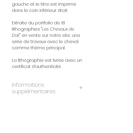
gauche et le titre est imprimé
dans le coin inférieur droit.
Extraite du portfolio de 18
lithographies "
Les Chevaux de
Dali
" en vente sur notre site, une
série de travaux avec le cheval
comme thème principal.
La lithographie est livrée avec un
certificat d’authenticité.
Informations
supplémentaires
ANNÉE:
1983
À propos de l'oeuvre
DIMENSIONS:
36.5x56.5 cm
ÉDITION:
4980
Les 18 lithographies composant le
PAPIER:
Vélin d'Arches
portfolio
"Les Chevaux de Dali
" ont été
IMPRIMEURS:
Atelier Art-Lithos, Paris
réalisées après 25 gouaches créées