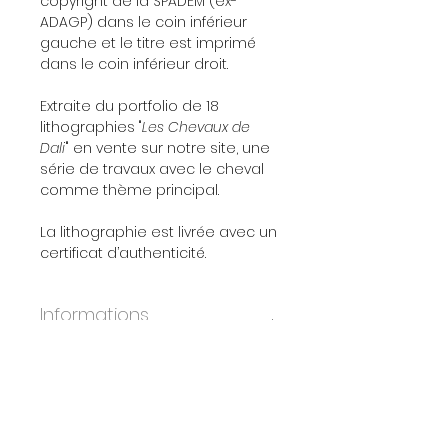
copyright de la SPADEM (ex-
ADAGP) dans le coin inférieur
gauche et le titre est imprimé
dans le coin inférieur droit.
Extraite du portfolio de 18
lithographies "
Les Chevaux de
Dali
" en vente sur notre site, une
série de travaux avec le cheval
comme thème principal.
La lithographie est livrée avec un
certificat d’authenticité.
Informations
supplémentaires
ANNÉE:
1983
À propos de l'oeuvre
DIMENSIONS:
36.5x56.5 cm
ÉDITION:
4980
Les 18 lithographies composant le
PAPIER:
Vélin d'Arches