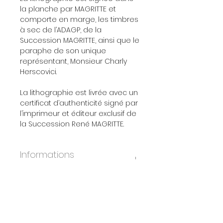
la planche par MAGRITTE et
comporte en marge, les timbres
à sec de l’ADAGP, de la
Succession MAGRITTE, ainsi que le
paraphe de son unique
représentant, Monsieur Charly
Herscovici.
La lithographie est livrée avec un
certificat d’authenticité signé par
l’imprimeur et éditeur exclusif de
la Succession René MAGRITTE.
Informations
supplémentaires
ANNÉE:
2010
DIMENSIONS:
45x60 cm
ÉDITION:
275
PAPIER:
BFK Rives