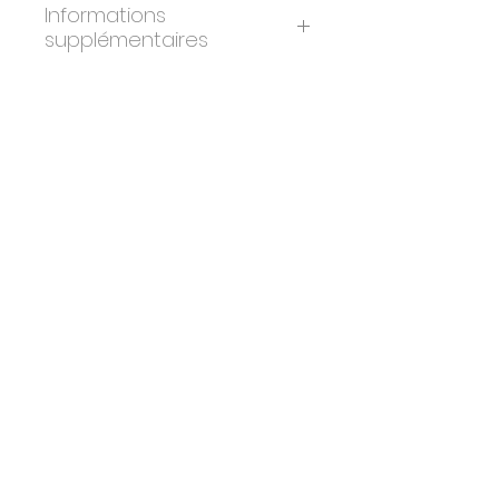
Informations
supplémentaires
ANNÉE:
2010
ÉDITION:
300
DIMENSIONS:
2 cadres, 46 x 59
cm chacun
PAPIER:
BFK Rives
IMPRIMEURS:
Atelier Art-Lithographies,
Paris
ÉDITEURS:
Artvalue.com, Luxembourg
CERTIFICAT:
Oui. Signé et tamponné
par les imprimeurs & éditeurs
originaux.