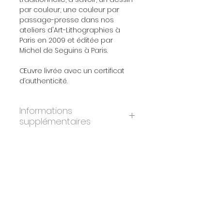
par couleur, une couleur par
passage-presse dans nos
ateliers d'Art-Lithographies à
Paris en 2009 et éditée par
Michel de Seguins à Paris.
Œuvre livrée avec un certificat
d’authenticité.
Informations
supplémentaires
ANNÉE:
2009
DIMENSIONS:
40x50 cm
ÉDITION:
300
PAPIER:
BFK Rives
IMPRIMEURS:
Atelier Art-Lithographies,
Paris
ÉDITEURS:
Michel de Seguins, Paris
CERTIFICAT:
Oui. Signé par les