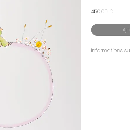
Prix
450,00 €
Ajo
Informations s
ANNÉE:
2009
DIMENSIONS:
40x
ÉDITION:
300
PAPIER:
BFK Rives
IMPRIMEURS:
Atelier
ÉDITEURS:
Michel de
CERTIFICAT:
Oui. Sig