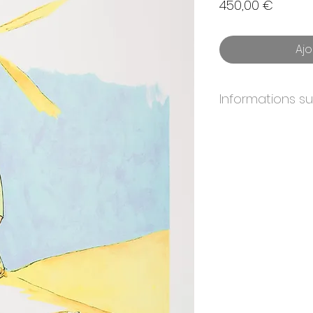
Prix
450,00 €
Ajo
Informations s
ANNÉE:
2009
DIMENSIONS:
40x
ÉDITION:
300
PAPIER:
BFK Rives
IMPRIMEURS:
Atelier
ÉDITEURS:
Michel de
CERTIFICAT:
Oui. Sig