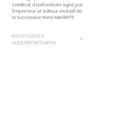
certificat d’authenticité signé par
l’imprimeur et éditeur exclusif de
la Succession René MAGRITTE.
Informations
supplémentaires
ANNÉE:
2010
DIMENSIONS:
30x45 cm
ÉDITION:
300
PAPIER:
BFK Rives
IMPRIMEURS:
Atelier Art-Lithographies,
Paris
ÉDITEURS:
Artvalue, Luxembourg
CERTIFICAT:
Oui. Signé et tamponné
par les imprimeurs & éditeurs
originaux