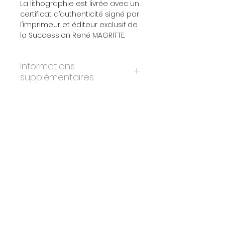
La lithographie est livrée avec un
certificat d’authenticité signé par
l’imprimeur et éditeur exclusif de
la Succession René MAGRITTE.
Informations
supplémentaires
ANNÉE:
2004
DIMENSIONS:
58x78 cm
ÉDITION:
300
PAPIER:
BFK Rives
IMPRIMEURS:
Atelier Art-Lithographies,
Paris
ÉDITEURS:
Artvalue, Luxembourg
CERTIFICAT:
Oui. Signé et tamponné
par les imprimeurs & éditeurs
originaux