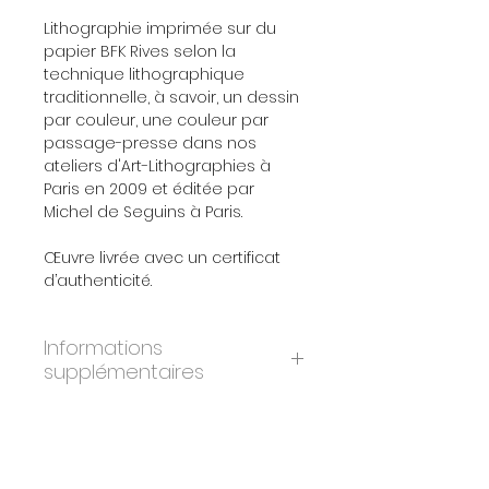
Lithographie imprimée sur du
papier BFK Rives selon la
technique lithographique
traditionnelle, à savoir, un dessin
par couleur, une couleur par
passage-presse dans nos
ateliers d'Art-Lithographies à
Paris en 2009 et éditée par
Michel de Seguins à Paris.
Œuvre livrée avec un certificat
d’authenticité.
Informations
supplémentaires
ANNÉE:
2009
DIMENSIONS:
31x40 cm
ÉDITION:
300
PAPIER:
BFK Rives