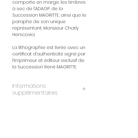
comporte en marge, les timbres
à sec de l’ADAGP, de la
Succession MAGRITTE, ainsi que le
paraphe de son unique
représentant, Monsieur Charly
Herscovici.
La lithographie est livrée avec un
certificat d’authenticité signé par
l’imprimeur et éditeur exclusif de
la Succession René MAGRITTE.
Informations
supplémentaires
ANNÉE:
2010
DIMENSIONS:
45x60 cm
ÉDITION:
275
PAPIER:
BFK Rives
IMPRIMEURS:
Atelier Art-Lithographies,