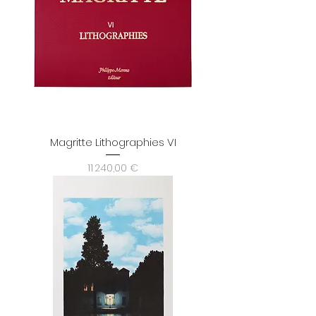
Magritte Lithographies VI
Prix
11 240,00 €