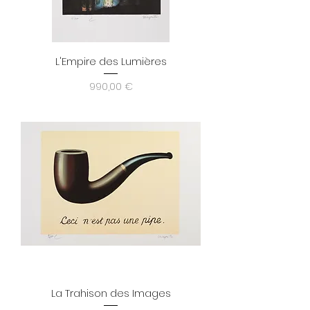
L'Empire des Lumières
Prix
990,00 €
La Trahison des Images