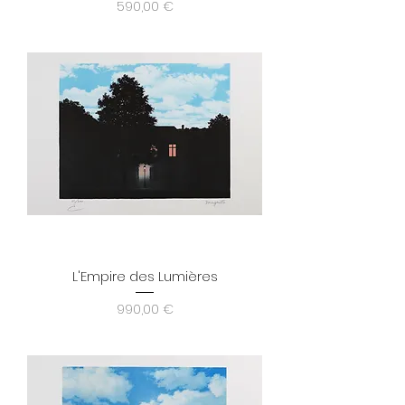
Prix
590,00 €
L'Empire des Lumières
Prix
990,00 €