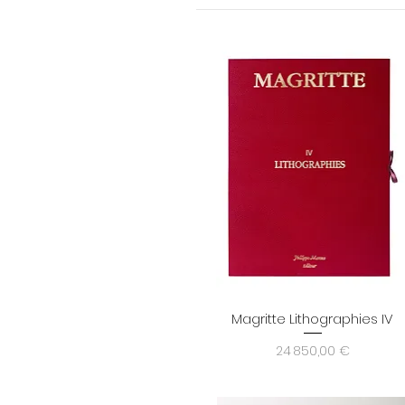
Magritte Lithographies IV
Aperçu rapide
Prix
24 850,00 €