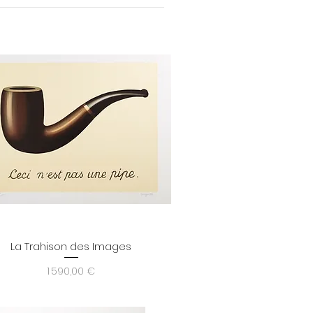
La Trahison des Images
Aperçu rapide
Prix
1 590,00 €