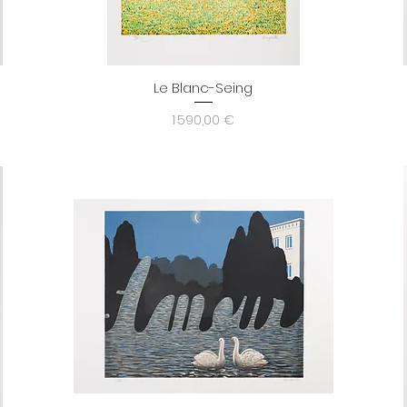
Le Blanc-Seing
Aperçu rapide
Prix
1 590,00 €