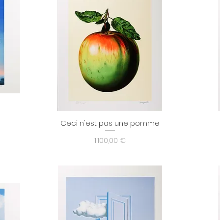
Ceci n'est pas une pomme
Aperçu rapide
Prix
1 100,00 €