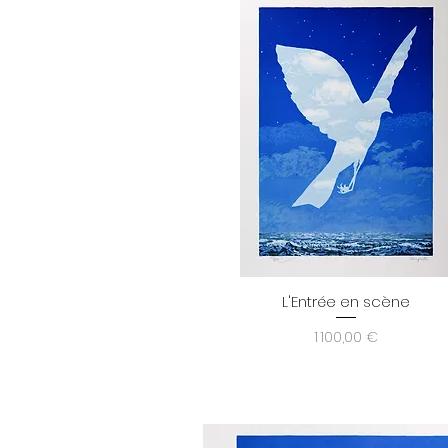
L'Entrée en scène
Aperçu rapide
Prix
1 100,00 €