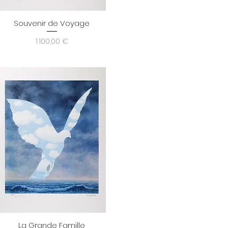
Souvenir de Voyage
Aperçu rapide
Prix
1 100,00 €
La Grande Famille
Aperçu rapide