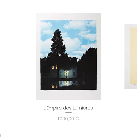
L'Empire des Lumières
Aperçu rapide
Prix
1 990,00 €