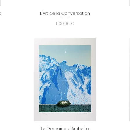
s
L'Art de la Conversation
Aperçu rapide
Prix
1 100,00 €
Le Domaine d'Arnheim
Aperçu rapide