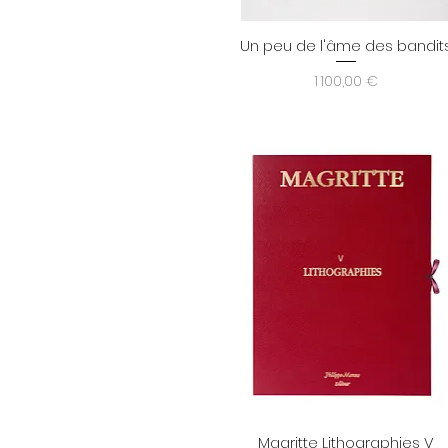
Un peu de l'âme des bandit
Aperçu rapide
Prix
1 100,00 €
Magritte Lithographies V
Aperçu rapide