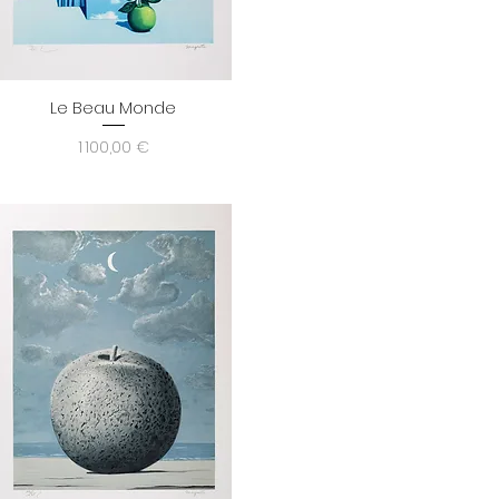
Le Beau Monde
Aperçu rapide
Prix
1 100,00 €