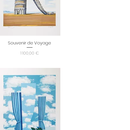
Souvenir de Voyage
Aperçu rapide
Prix
1 100,00 €