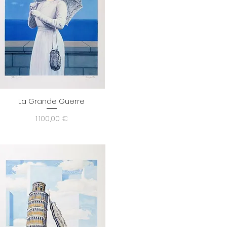
La Grande Guerre
Aperçu rapide
Prix
1 100,00 €