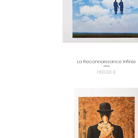
La Reconnaissance Infinie
Aperçu rapide
Prix
1 100,00 €