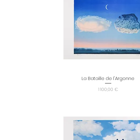
La Bataille de l'Argonne
Aperçu rapide
Prix
1 100,00 €