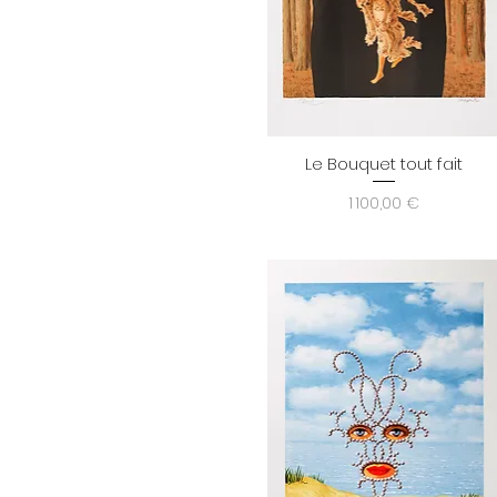
Le Bouquet tout fait
Aperçu rapide
Prix
1 100,00 €